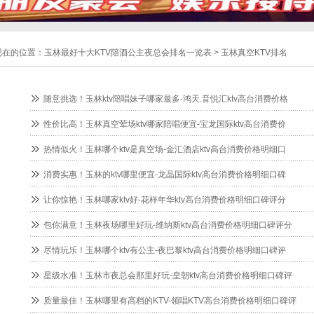
现在的位置：
玉林最好十大KTV陪酒公主夜总会排名一览表
>
玉林真空KTV排名
随意挑选！玉林ktv陪唱妹子哪家最多-鸿天.音悦汇ktv高台消费价格
性价比高！玉林真空荤场ktv哪家陪唱便宜-宝龙国际ktv高台消费价
热情似火！玉林哪个ktv是真空场-金汇酒店ktv高台消费价格明细口
消费实惠！玉林的ktv哪里便宜-龙晶国际ktv高台消费价格明细口碑
让你惊艳！玉林哪家ktv好-花样年华ktv高台消费价格明细口碑评分
包你满意！玉林夜场哪里好玩-维纳斯ktv高台消费价格明细口碑评分
尽情玩乐！玉林哪个ktv有公主-夜巴黎ktv高台消费价格明细口碑评
星级水准！玉林市夜总会那里好玩-皇朝ktv高台消费价格明细口碑评
质量最佳！玉林哪里有高档的KTV-领唱KTV高台消费价格明细口碑评