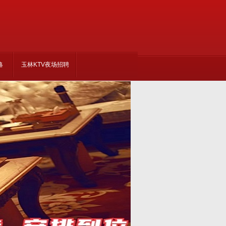
略
玉林KTV夜场招聘