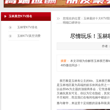
玉林真空KTV排名
您现在的位置：
玉林最好十大KTV
明细口碑评分
玉林荤KTV排名
尽情玩乐！玉林哪
玉林KTV真空消费
作者：
摘要：
本文详细为你解答玉林夜巴黎ktv
485微信同步！
夜巴黎是玉林有公主的ktv。玉林夜巴
是玉林地区最为高端的娱乐休闲会所之一。
以会所ktv为主题的顶级商务会，它凭
又确实真实可见，你以为它在隐处，其实它
不尽相同，而且我们在每间包厢中都设计
雅与奢华，来这里十足炫酷的设备和装潢