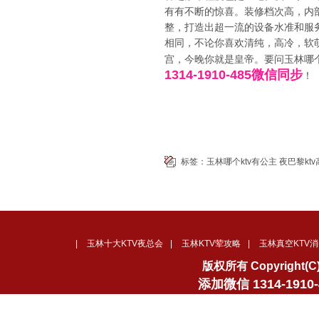
有有不断的惊喜。装修档次高，内
整，打造出超一流的设备水准和服
相同，不论你喜欢清纯，高冷，软
宫，今晚你就是皇帝。要问玉林哪个k
1314-1910-485微信同步
！
标签：
玉林哪个ktv有公主
夜巴黎kt
|
玉林十大KTV夜总会
|
玉林KTV荤攻略
|
玉林真空KTV消
版权所有 Copyrigh
添加微信 1314-19