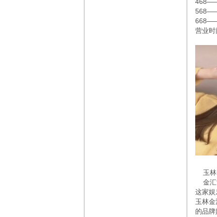
468—
568—
668
营业时间
玉林金
金汇酒
这家娱
玉林金
的品牌