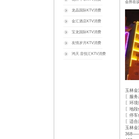
会所在
龙晶国际KTV消费
金汇酒店KTV消费
宝龙国际KTV消费
友情岁月KTV消费
鸿天.音悦汇KTV消费
玉林金
〖服务
〖环境
〖地段
〖停车
〖适合
玉林金
368