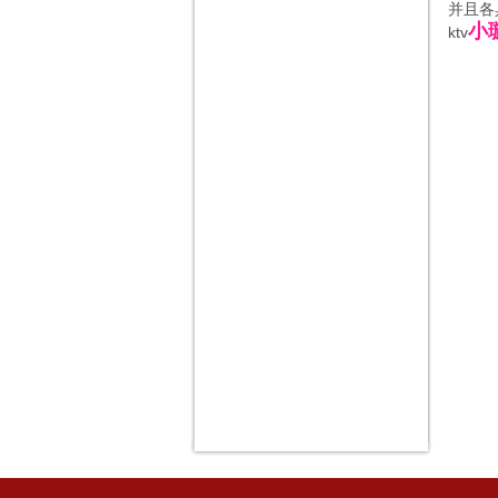
并且各
小璇
ktv