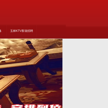
略
玉林KTV夜场招聘